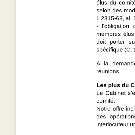
élus du comit
selon des modal
L 2315-68, al. 1
- l’obligatio
membres élus 
doit porter s
spécifique (C. t
A la demande
réunions.
Les plus du C
Le Cabinet s’e
comité.
Notre offre in
des opération
interlocuteur u