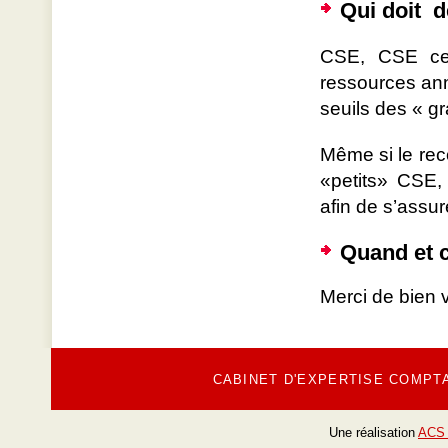
Qui doit d
CSE, CSE cen
ressources ann
seuils des « g
Même si le reco
«petits» CSE
afin de s’assur
Quand et 
Merci de bien v
CABINET D'EXPERTISE COMPT
Une réalisation
ACS 