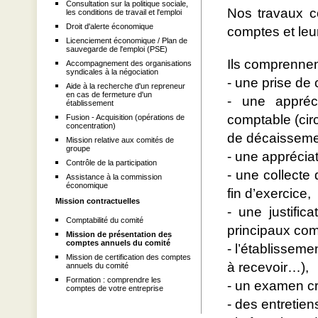
Consultation sur la politique sociale,
Nos travaux co
les conditions de travail et l'emploi
Droit d'alerte économique
comptes et leu
Licenciement économique / Plan de
sauvegarde de l'emploi (PSE)
Ils comprenne
Accompagnement des organisations
syndicales à la négociation
- une prise de
Aide à la recherche d'un repreneur
en cas de fermeture d'un
- une appréci
établissement
comptable (circ
Fusion - Acquisition (opérations de
concentration)
de décaisseme
Mission relative aux comités de
groupe
- une appréciat
Contrôle de la participation
- une collecte
Assistance à la commission
économique
fin d’exercice,
Mission contractuelles
- une justifi
Comptabilité du comité
principaux com
Mission de présentation des
comptes annuels du comité
- l’établisseme
Mission de certification des comptes
à recevoir…),
annuels du comité
Formation : comprendre les
- un examen cr
comptes de votre entreprise
- des entretie