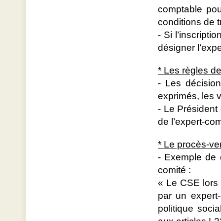
comptable pour
conditions de tr
- Si l’inscripti
désigner l’exp
* Les règles d
- Les décisio
exprimés, les 
- Le Président
de l’expert-co
* Le procès-ve
- Exemple de d
comité :
« Le CSE lors d
par un expert
politique soci