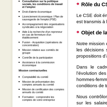
Consultation sur la politique
Rôle du C
sociale, les conditions de travail
et l'emploi
Droit d'alerte économique
Le CSE doit éme
Licenciement économique / Plan de
sauvegarde de l'emploi (PSE)
est transmis à l
Accompagnement des organisations
syndicales à la négociation
Objet de l
Aide à la recherche d'un repreneur
en cas de fermeture d'un
établissement
Fusion - Acquisition (opérations de
Notre mission
concentration)
les décisions
Mission relative aux comités de
groupe
propositions d’
Contrôle de la participation
Assistance à la commission
économique
Dans le cadr
Mission contractuelles
l’évolution des
Comptabilité du comité
hommes-femme
Mission de présentation des
comptes annuels du comité
conditions de t
Mission de certification des comptes
annuels du comité
Nous contrôlon
Formation : comprendre les
comptes de votre entreprise
sur les salair